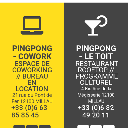
PINGPONG
PINGPONG
- COWORK
- LE TOIT
ESPACE DE
RESTAURANT
COWORKING
ROOFTOP //
// BUREAU
PROGRAMME
EN
CULTUREL
LOCATION
4 Bis Rue de la
21 rue du Pont de
Mégisserie 12100
Fer 12100 MILLAU
MILLAU
+33 (0)6 63
+33 (0)6 82
85 85 45
49 20 11