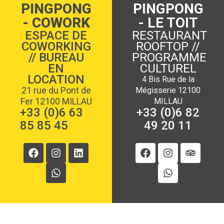
PINGPONG
PINGPONG
- COWORK
- LE TOIT
ESPACE DE
RESTAURANT
COWORKING
ROOFTOP //
// BUREAU
PROGRAMME
EN
CULTUREL
LOCATION
4 Bis Rue de la
21 rue du Pont de
Mégisserie 12100
Fer 12100 MILLAU
MILLAU
+33 (0)6 63
+33 (0)6 82
85 85 45
49 20 11