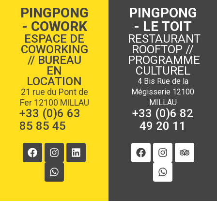
PINGPONG
PINGPONG
- COWORK
- LE TOIT
ESPACE DE
RESTAURANT
COWORKING
ROOFTOP //
// BUREAU
PROGRAMME
EN
CULTUREL
LOCATION
4 Bis Rue de la
21 rue du Pont de
Mégisserie 12100
Fer 12100 MILLAU
MILLAU
+33 (0)6 63
+33 (0)6 82
85 85 45
49 20 11