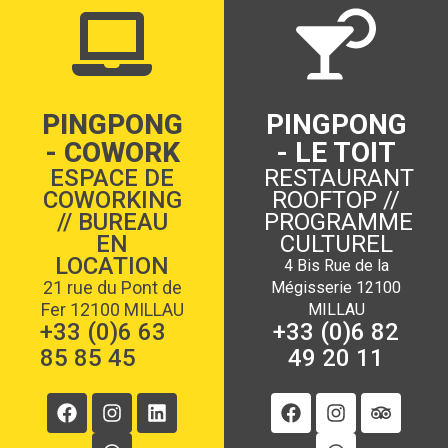
PINGPONG
PINGPONG
- COWORK
- LE TOIT
ESPACE DE
RESTAURANT
COWORKING
ROOFTOP //
// BUREAU
PROGRAMME
EN
CULTUREL
LOCATION
4 Bis Rue de la
21 rue du Pont de
Mégisserie 12100
Fer 12100 MILLAU
MILLAU
+33 (0)6 63
+33 (0)6 82
85 85 45
49 20 11